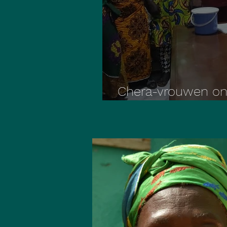
Chera-vrouwen o
gemeentelijk best