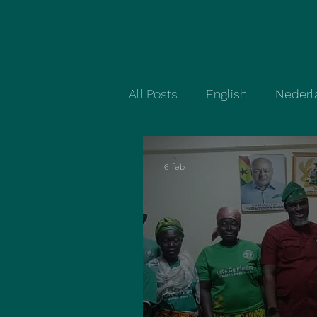
All Posts
English
Nederl
6 feb