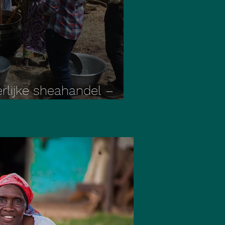
lijke sheahandel –
 Chera, Ghana