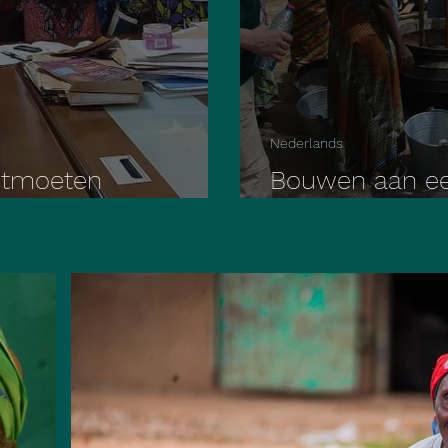
Nederlands
ntmoeten
Bouwen aan eer
uur Walewale
Onze reis naar