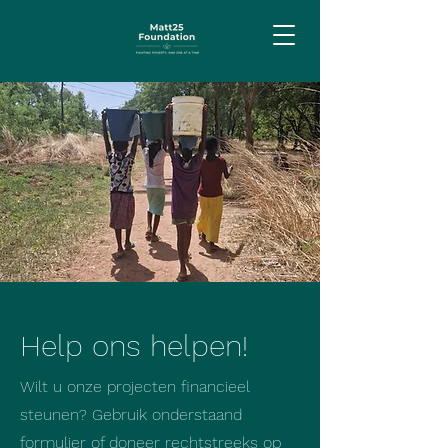
Help ons helpen!
Wilt u onze projecten financieel
steunen? Gebruik onderstaand
formulier of doneer rechtstreeks op