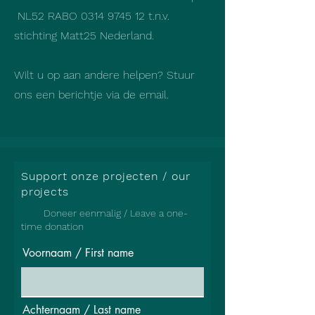
NL52 RABO
0314 9745 12
t.n.v.
stichting Matt25 Nederland.
Wilt u op aan andere helpen? Stuur
ons een berichtje via de email.
Support onze projecten / our
projects
Doneer eenmalig / Leave a one-
time donation
Voornaam / First name
Achternaam / Last name