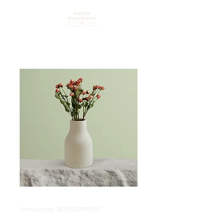
Productcode: 364215376135191