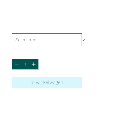
Dit is een product
Prijs
€ 85,00
Inhoud
*
Aantal
*
In winkelwagen
Dit is een 
productbeschrijving. Hier kunt 
u meer details kwijt over uw 
product, zoals de maat, het 
materiaal, gebruiksinstructies 