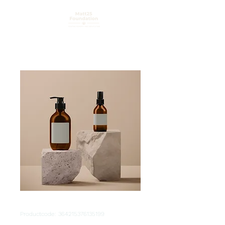
Productcode: 364215376135199